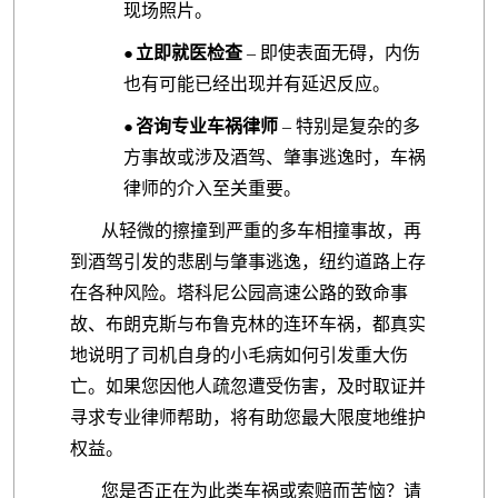
现场照片。
立即就医检查
– 即使表面无碍，内伤
●
也有可能已经出现并有延迟反应。
咨询专业车祸律师
– 特别是复杂的多
●
方事故或涉及酒驾、肇事逃逸时，车祸
律师的介入至关重要。
从轻微的擦撞到严重的多车相撞事故，再
到酒驾引发的悲剧与肇事逃逸，纽约道路上存
在各种风险。塔科尼公园高速公路的致命事
故、布朗克斯与布鲁克林的连环车祸，都真实
地说明了司机自身的小毛病如何引发重大伤
亡。如果您因他人疏忽遭受伤害，及时取证并
寻求专业律师帮助，将有助您最大限度地维护
权益。
您是否正在为此类车祸或索赔而苦恼？请