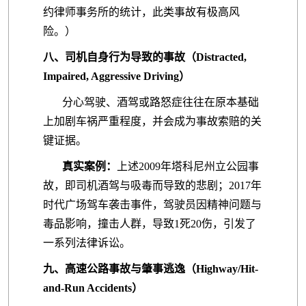
约律师事务所的统计，此类事故有极高风
险。）
八、司机自身
行为导致的事故（Distracted,
Impaired, Aggressive Driving）
分心驾驶、酒驾或路怒症往往在原本基础
上加剧车祸严重程度，并会成为事故索赔的关
键证据。
真实案例：
上述2009年塔科尼州立公园事
故，即司机酒驾与吸毒而导致的悲剧；2017年
时代广场驾车袭击事件，驾驶员因精神问题与
毒品影响，撞击人群，导致1死20伤，引发了
一系列法律诉讼。
九、
高速公路事故与肇事逃逸（Highway/Hit-
and-Run Accidents）