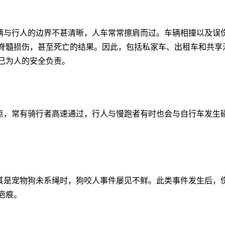
与行人的边界不甚清晰，人车常常擦肩而过。车辆相撞以及误
脊髓损伤，甚至死亡的结果。因此，包括私家车、出租车和共享
己为人的安全负责。
，常有骑行者高速通过，行人与慢跑者有时也会与自行车发生
是宠物狗未系绳时，狗咬人事件屡见不鲜。此类事件发生后，
疤痕。