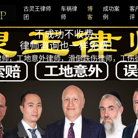
古灵王律师
车祸律
博
成功案
客
团
师
客
例
评
不成功不收费，
律师咨询也一样免费！
律师，工地意外律师，滑倒跌伤律师，工伤律