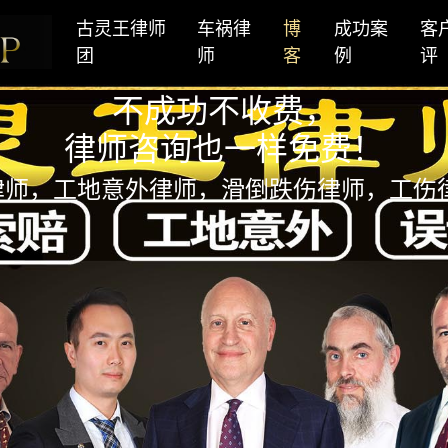
古灵王律师
车祸律
博
成功案
客
团
师
客
例
评
不成功不收费，
律师咨询也一样免费！
律师，工地意外律师，滑倒跌伤律师，工伤律