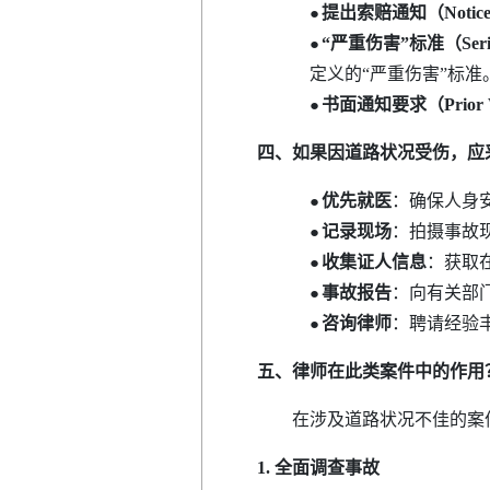
提出索赔通知（Notice o
●
“严重伤害”标准（Serious
●
定义的“严重伤害”标准
书面通知要求（Prior Wri
●
四、
如果因道路状况受伤，应
优先就医
：确保人身
●
记录现场
：拍摄事故
●
收集证人信息
：获取
●
事故报告
：向有关部
●
咨询律师
：聘请经验
●
五、
律师
在此
类案件
中的作用
在涉及道路状况不佳的案件
1. 全面调查事故