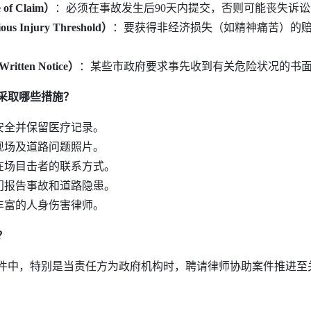
f Claim）
：必须在事故发生后90天内提交，否则可能丧失诉
 Injury Threshold）
：要获得非经济损失（如精神痛苦）的
。
tten Notice）
：某些市政府要求事先收到有关危险状况的书
采取哪些措施？
安全并保留医疗记录。
现场及道路问题照片。
在场目击者的联系方式。
门报告事故和道路隐患。
丰富的人身伤害律师。
？
中，特别是当责任方为政府机构时，聘请律师协助案件推进至