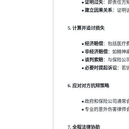
证明过失
：即责任方
●
建立因果关系
：证明
●
5. 计算并追讨损失
经济赔偿
：包括医疗
●
非经济赔偿
：如精神
●
谈判索赔
：与保险公
●
必要时提起诉讼
：若
●
6. 应对对方抗辩策略
政府和保险公司通常会
●
专业的意外伤害律师
●
7. 全程法律协助