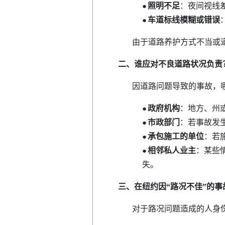
照明不足
：夜间视线
●
车道标线模糊或错误
●
由于道路养护方式不当或道路
二、
谁应对不良道路状况负责
因道路问题导致的事故，哪
政府机构
：地方、州
●
市政部门
：若事故发
●
承包施工的单位
：若
●
相邻私人业主
：某些
●
失。
三、在
纽约
因“路况不佳”的事
对于路况问题造成的人身伤