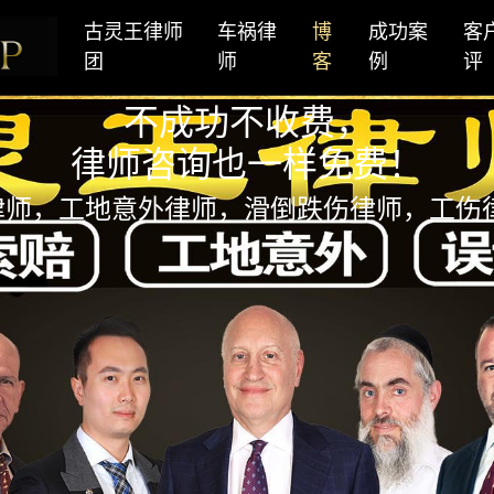
古灵王律师
车祸律
博
成功案
客
团
师
客
例
评
不成功不收费，
律师咨询也一样免费！
律师，工地意外律师，滑倒跌伤律师，工伤律