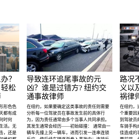
么办？
导致连环追尾事故的元
路况
，轻松
凶？谁是过错方? 纽约交
义以
师
通事故律师
祸律
形形色色
在纽约，如果要确定这类事故的责任则需要
在纽约，
天都有成
分析每一位驾驶员在事故发生前的具体行
个重要因
何时何
为，因为责任通常由多个当事人共同承担。
到驾驶员
生活。无
其发生通常会经历——初始碰撞： 通常由一
车骑手构
击，还是
辆车先撞上另一辆车，进而引发一连串连锁
佳造成的