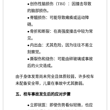
创伤性脑损伤（TBI）：因撞击导致
●
的脑部损伤。
脊髓损伤：可能导致瘫痪或运动障
●
碍。
骨折和断裂：在高强度撞击中较为常
●
见。
内出血：尤其危险，因为往往不易立
●
刻察觉。
撕裂伤和烧伤：可能由碎玻璃或事故
●
后的火灾造成。
由于身体发育尚未完全且体质较弱，许多校车
未配备安全带，儿童在事故中尤其脆弱。
五、校车事故发生后的应对步骤
立即就医：即使伤势看似轻微，也应
●