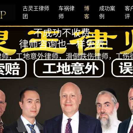
古灵王律师
车祸律
博
成功案
客
团
师
客
例
评
不成功不收费，
律师咨询也一样免费！
律师，工地意外律师，滑倒跌伤律师，工伤律