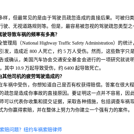
多样，但最常见的是由于驾驶员疏忽造成的直接后果。可被归
行驶、无视道路规则等。但是，最容易被忽视的驾驶疏忽类型之
驾驶导致车祸的频率有多高？
ational Highway Traffic Safety Administratio
发，造成近 800 人死亡，约 5 万人受伤。然而，这些数字
告或确认，美国汽车协会交通安全基金会进行的一项研究就说
，其中 10.9 万起导致受伤，约 6400 起导致死亡。
由其他司机的疲劳驾驶造成的？
在车祸中受伤，你想知道自己是否有权获得赔偿。答案在很大
的疏忽是造成你事故的直接原因。要证明这一点并不容易，因
师可以代表你收集和提交证据，采取各种措施，包括调查车祸
式为你赢得索赔，并在整体上努力为你建立一个强有力的案件。
理索赔问题？纽约车祸索赔律师