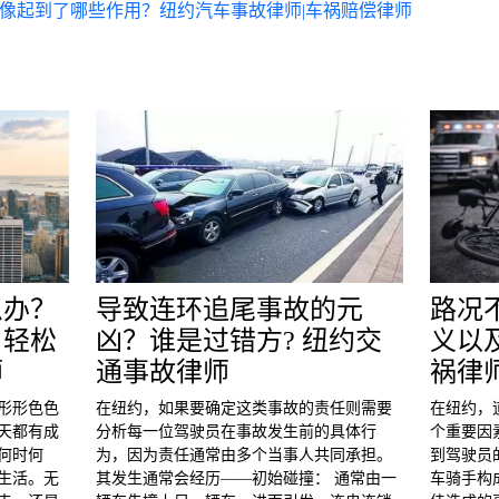
录像起到了哪些作用？纽约汽车事故律师|车祸赔偿律师
么办？
导致连环追尾事故的元
路况
，轻松
凶？谁是过错方? 纽约交
义以
师
通事故律师
祸律
形形色色
在纽约，如果要确定这类事故的责任则需要
在纽约，
天都有成
分析每一位驾驶员在事故发生前的具体行
个重要因
何时何
为，因为责任通常由多个当事人共同承担。
到驾驶员
生活。无
其发生通常会经历——初始碰撞： 通常由一
车骑手构