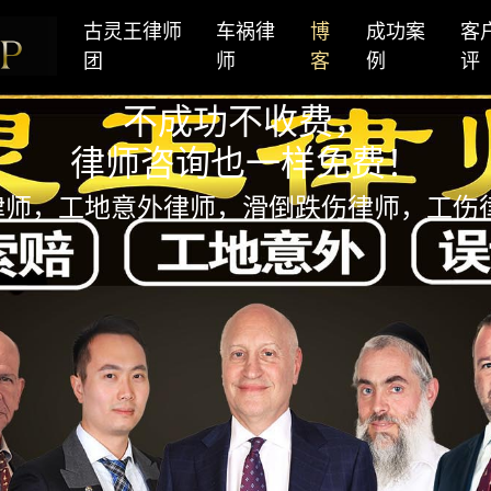
古灵王律师
车祸律
博
成功案
客
团
师
客
例
评
不成功不收费，
律师咨询也一样免费！
律师，工地意外律师，滑倒跌伤律师，工伤律